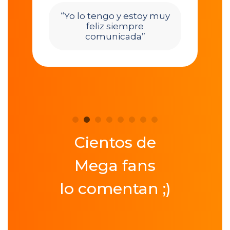
“Yo lo tengo y estoy muy
feliz siempre
comunicada”
a
a
o
”
Cientos de
Mega fans
lo comentan ;)