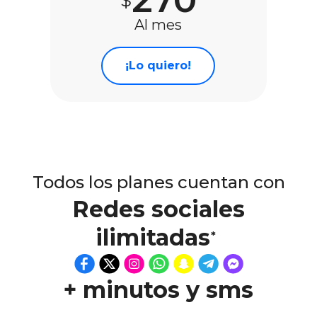
$
Al mes
¡Lo quiero!
Todos los planes cuentan con
Redes sociales
ilimitadas
*
+ minutos y sms